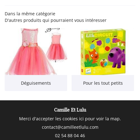
 - JOUETS CRÉATIFS
Dans la même catégorie
Rejoignez-nous
D'autres produits qui pourraient vous intéresser
EUBLES - DÉCO
ACTUALITÉS
Restez infor
CONTACT
Inscription Newsle
Déguisements
Pour les tout petits
Camille Et Lulu
Merci d'accepter les cookies
ici
pour voir la map.
02 54 88 04 46