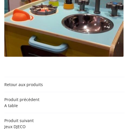
En cochant cette case, vous consentez à recevoir nos propositions commerciales à
l'adresse email indiqué ci-dessus. Vous pouvez vous désinscrire à tout moment en
utilisant
le formulaire de désinscription
.
Inscription
Une question 
Retour aux produits
ACCUEIL
Produit précédent
02 54 88 04 4
A table
PRODUITS
Produit suivant
NTS - ACCESSOIRES
Jeux DJECO