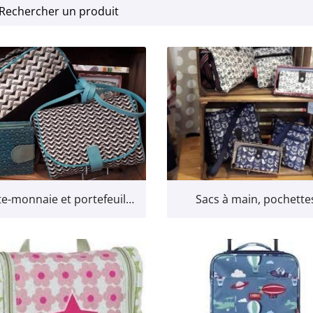
erciales à
 moment en
Porte-monnaie et portefeuilles
Sacs à main, pochette