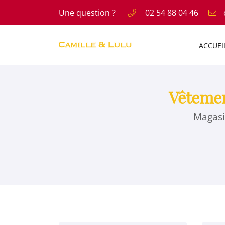
Une question ?
02 54 88 04 46
11 RUE DE L ABBE PAUL GRU
41300 SALBRIS
ACCUEI
02 54 88 04 46
Vêtemen
Magasi
Adresse email de réception
