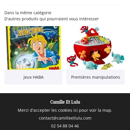
 - JOUETS CRÉATIFS
Dans la même catégorie
Rejoignez-nous
D'autres produits qui pourraient vous intéresser
EUBLES - DÉCO
ACTUALITÉS
Restez infor
CONTACT
Inscription Newsle
Jeux HABA
Premières manipulations
Camille Et Lulu
Merci d'accepter les cookies
ici
pour voir la map.
02 54 88 04 46