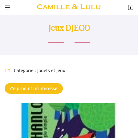


11 RUE DE L ABBE PAUL GRU
41300 SALBRIS
02 54 88 04 46
Jeux DJECO
Catégorie :
Jouets et Jeux

Ce produit m'intéresse
Adresse email de réception

Recopier le code ci-contre

Rafraîchir le captcha
