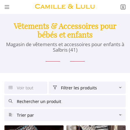


11 RUE DE L ABBE PAUL GRU
41300 SALBRIS
02 54 88 04 46
Vêtements & Accessoires pour
bébés et enfants
Magasin de vêtements et accessoires pour enfants à
Salbris (41)
Voir tout
Filtrer les produits


Adresse email de réception


Recopier le code ci-contre

Trier par

Rafraîchir le captcha
