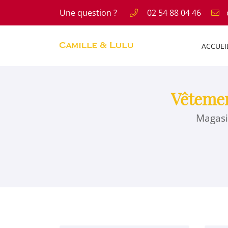
Une question ?
02 54 88 04 46
11 RUE DE L ABBE PAUL GRU
41300 SALBRIS
ACCUEI
02 54 88 04 46
Vêtemen
Magasi
Adresse email de réception
