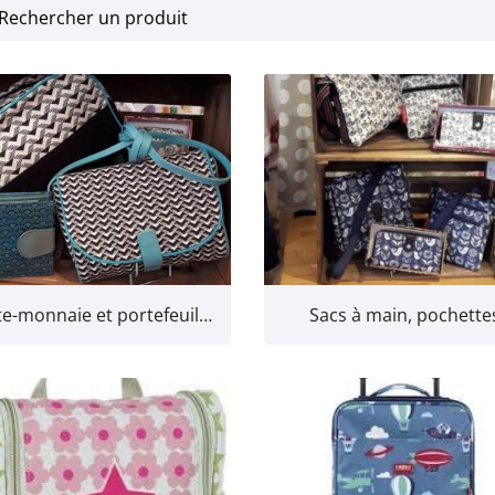
erciales à
 moment en
Porte-monnaie et portefeuilles
Sacs à main, pochette