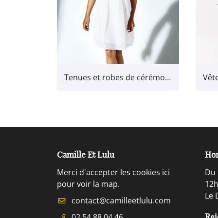
Tenues et robes de cérémonie
Camille Et Lulu
Hor
Merci d'accepter les cookies
ici
Du 
pour voir la map.
12h
Le 
02 54 88 04 46
Rej