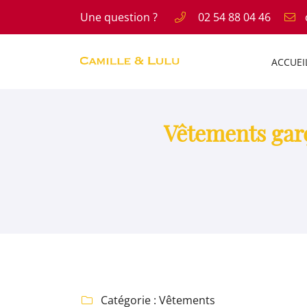
Une question ?
02 54 88 04 46
11 RUE DE L ABBE PAUL GRU
41300 SALBRIS
ACCUEI
02 54 88 04 46
Vêtements garç
Adresse email de réception

Catégorie :
Vêtements
