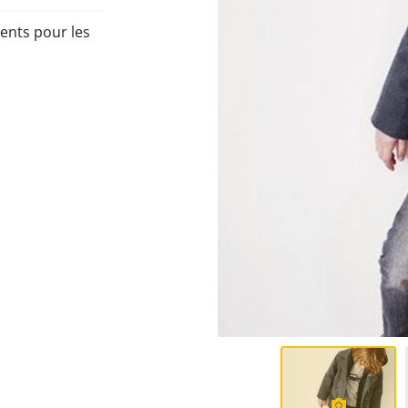
ents pour les
erciales à
 moment en