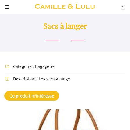


11 RUE DE L ABBE PAUL GRU
41300 SALBRIS
02 54 88 04 46
Sacs à langer
Catégorie :
Bagagerie

Description :
Les sacs à langer

Adresse email de réception

Ce produit m'intéresse
Recopier le code ci-contre

Rafraîchir le captcha
