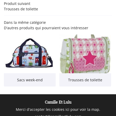
Produit suivant
Trousses de toilette
 - JOUETS CRÉATIFS
Rejoignez-nous
Dans la même catégorie
EUBLES - DÉCO
D'autres produits qui pourraient vous intéresser
ACTUALITÉS
Restez infor
CONTACT
Inscription Newsle
Sacs week-end
Trousses de toilette
Camille Et Lulu
Merci d'accepter les cookies
ici
pour voir la map.