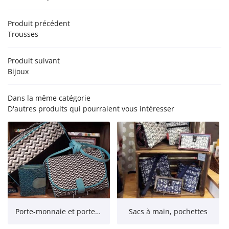
PRODUITS
Produit précédent
NTS - ACCESSOIRES
Trousses
 - JOUETS CRÉATIFS
Produit suivant
Rejoignez-nous
Bijoux
EUBLES - DÉCO
Dans la même catégorie
ACTUALITÉS
D'autres produits qui pourraient vous intéresser
Restez infor
CONTACT
Inscription Newsle
Porte-monnaie et portefeuilles
Sacs à main, pochettes