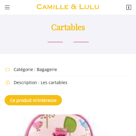


11 RUE DE L ABBE PAUL GRU
41300 SALBRIS
02 54 88 04 46
Cartables
Catégorie :
Bagagerie

Description :
Les cartables

Adresse email de réception

Ce produit m'intéresse
Recopier le code ci-contre

Rafraîchir le captcha
