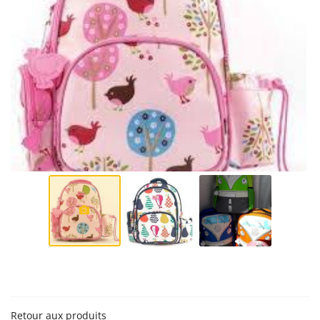
En cochant cette case, vous consentez à recevoir nos propositions commerciales à
l'adresse email indiqué ci-dessus. Vous pouvez vous désinscrire à tout moment en
utilisant
le formulaire de désinscription
.
Inscription
Une question 
ACCUEIL
02 54 88 04 4
Retour aux produits